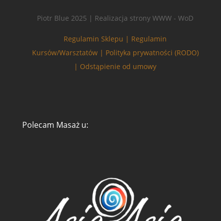
Piotr Blue 2025 | Realizacja strony WWW - WoD
Regulamin Sklepu |
Regulamin
Kursów/Warsztatów |
Polityka prywatności (RODO)
|
Odstąpienie od umowy
Polecam Masaż u:
Zarządzaj zgodą
Aby zapewnić jak najlepsze wrażenia, korzystamy z technologii, takich jak
pliki cookie, do przechowywania i/lub uzyskiwania dostępu do informacji o