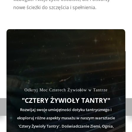
nowe ścieżki do szczęścia i spełnienia.
Odkryj Moc Czterech Żywiołów w Tantrze
Ro
"CZTERY ŻYWIOŁY TANTRY"
y.
Rozwijaj swoje umiejętności dotyku tantrycznego i
O
T
p
b
d
m w
eksploruj różne aspekty masażu w naszym warsztacie
'Cztery Żywioły Tantry'. Doświadczanie Ziemi, Ognia,