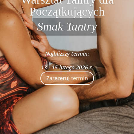
Początkujących
Smak Tantry
Najbliższy termin:
13 - 15 lutego 2026 r.
Zarezeruj termin