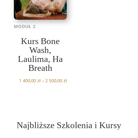
MODUŁ 2
Kurs Bone
Wash,
Laulima, Ha
Breath
Zakres
1 400,00
zł
–
2 500,00
zł
cen:
od
1
400,00 zł
do
Najbliższe Szkolenia i Kursy
2
500,00 zł