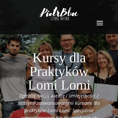
Kursy dla
Praktyków
Lomi Lomi
Zgłębiaj swoją wiedzę i umiejętności z
naszymi zaawansowanymi kursami dla
praktyków Lomi Lomi. Specjalnie
zaprojektowane dla doświadczonych