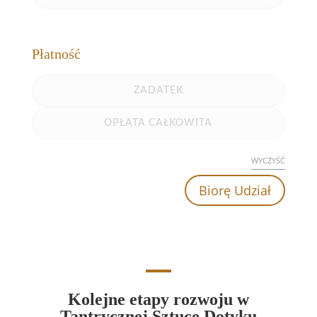
Płatność
ZADATEK
OPŁATA CAŁKOWITA
WYCZYŚĆ
Biorę Udział
ilość
Kurs
Masażu
Tantrycznego
Przebudzenie
Kolejne etapy rozwoju w
do
Tantrycznej Sztuce Dotyku