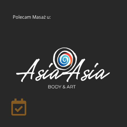
Polecam Masaż u:
Zarządzaj zgodą
Aby zapewnić jak najlepsze wrażenia, korzystamy z technologii, takich jak
pliki cookie, do przechowywania i/lub uzyskiwania dostępu do informacji o
urządzeniu. Zgoda na te technologie pozwoli nam przetwarzać dane,
takie jak zachowanie podczas przeglądania lub unikalne identyfikatory na
tej stronie. Brak wyrażenia zgody lub wycofanie zgody może
niekorzystnie wpłynąć na niektóre cechy i funkcje.
Akceptuję
Odmów

Zobacz preferencje
Polityka ciasteczek
Polityka Prywatności