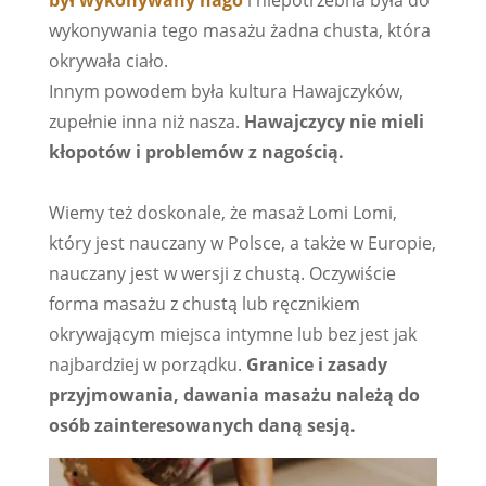
był wykonywany nago
i niepotrzebna była do
wykonywania tego masażu żadna chusta, która
okrywała ciało.
Innym powodem była kultura Hawajczyków,
zupełnie inna niż nasza.
Hawajczycy nie mieli
kłopotów i problemów z nagością.
Wiemy też doskonale, że masaż Lomi Lomi,
który jest nauczany w Polsce, a także w Europie,
nauczany jest w wersji z chustą. Oczywiście
forma masażu z chustą lub ręcznikiem
okrywającym miejsca intymne lub bez jest jak
najbardziej w porządku.
Granice i zasady
przyjmowania, dawania masażu należą do
osób zainteresowanych daną sesją.