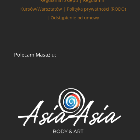
Regulamin Sklepu |
Regulamin
Kursów/Warsztatów |
Polityka prywatności (RODO)
|
Odstąpienie od umowy
Polecam Masaż u:
Zarządzaj zgodą
Aby zapewnić jak najlepsze wrażenia, korzystamy z technologii, takich jak
pliki cookie, do przechowywania i/lub uzyskiwania dostępu do informacji o
urządzeniu. Zgoda na te technologie pozwoli nam przetwarzać dane,
takie jak zachowanie podczas przeglądania lub unikalne identyfikatory na
tej stronie. Brak wyrażenia zgody lub wycofanie zgody może
niekorzystnie wpłynąć na niektóre cechy i funkcje.