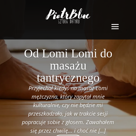
Od Lomi Lomi do
masażu
tantrycznego
Przyjechał kiedyś na masaż Lomi
mężczyzna, który zapytał mnie
kulturalnie, czy nie będzie mi
przeszkadzało, jak w trakcie sesji
popracuje sobie z głosem. Zawahałem
się przez chwilę... i choć nie […]